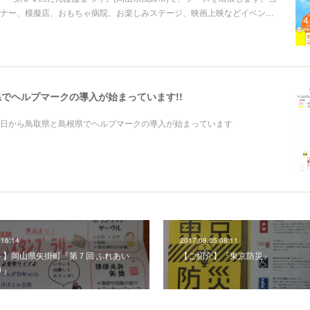
ナー、模擬店、おもちゃ病院、お楽しみステージ、映画上映などイベン…
でヘルプマークの導入が始まっています!!
日から鳥取県と島根県でヘルプマークの導入が始まっています
 16:14
2017.08.05 08:11
ト】岡山県矢掛町『第７回 ふれあい
【ご紹介】『東京防災』
り』