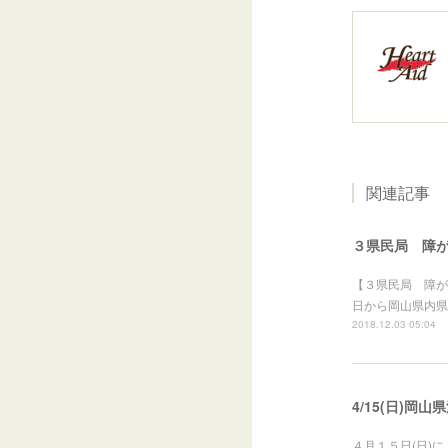
関連記事
３県民局 障
【３県民局 障が
日から岡山県内県
2018.12.03 05:04
4/15(日)岡
４月１５日(日)