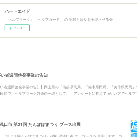
ハートエイド
「ヘルプマーク」「ヘルプカード」 の 認知と普及を実現させる会
フォロー
がい者週間啓発事業の告知
い者週間啓発事業の告知】岡山県の「備前県民局」「備中県民局」「美作県民局」で
民局で、ヘルプマーク啓発の一環として、「アンケートに答えて頂いた方でヘルプ
山県浅口市 第21回 たんぽぽまつり ブース出展
に、『第２１回たんぽぽまつり』(岡山県浅口市)で、ブースを出展します。当