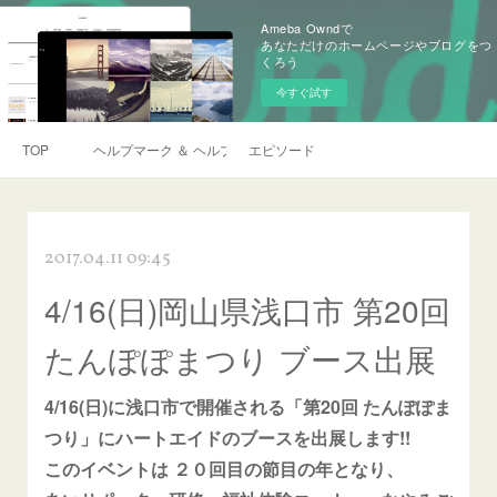
Ameba Owndで
あなただけのホームページやブログをつ
くろう
今すぐ試す
TOP
ヘルプマーク ＆ ヘルプカード
エピソード
2017.04.11 09:45
4/16(日)岡山県浅口市 第20回
たんぽぽまつり ブース出展
4/16(日)に浅口市で開催される「第20回 たんぽぽま
つり」にハートエイドのブースを出展します!!
このイベントは ２０回目の節目の年となり、