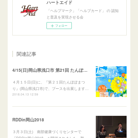
ハートエイド
「ヘルプマーク」「ヘルプカード」 の 認知
と普及を実現させる会
フォロー
関連記事
4/15(日)岡山県浅口市 第21回 たんぽぽまつり ブース出展
４月１５日(日)に、『第２１回たんぽぽまつ
り』(岡山県浅口市)で、ブースを出展します…
2018.04.13 12:59
RDDin岡山2018
３月３日(土) 南部健康づくりセンターで
『RDDin岡山2018』が開催されました。難…