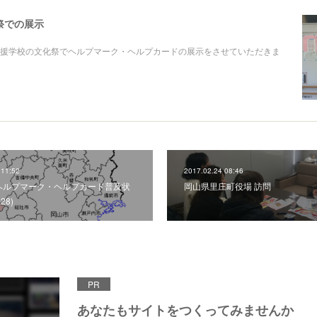
祭での展示
援学校の文化祭でヘルプマーク・ヘルプカードの展示をさせていただきま
 11:52
2017.02.24 08:46
ヘルプマーク・ヘルプカード普及状
岡山県里庄町役場 訪問
.28)
PR
あなたもサイトをつくってみませんか