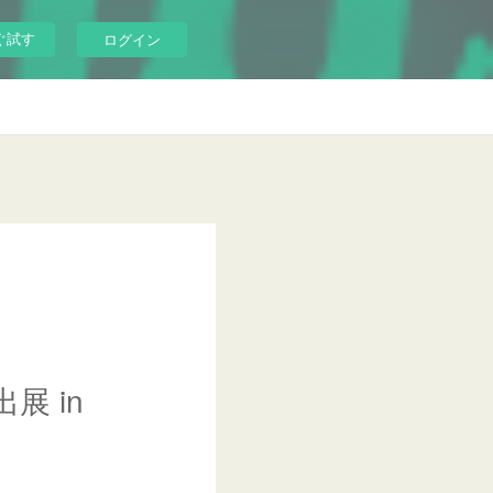
ぐ試す
ログイン
展 in