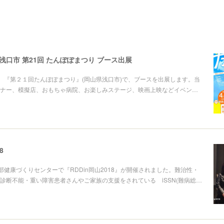
山県浅口市 第21回 たんぽぽまつり ブース出展
に、『第２１回たんぽぽまつり』(岡山県浅口市)で、ブースを出展します。当
ナー、模擬店、おもちゃ病院、お楽しみステージ、映画上映などイベン…
8
南部健康づくりセンターで『RDDin岡山2018』が開催されました。難治性・
診断不能・重い障害患者さんやご家族の支援をされている iSSN(難病総…