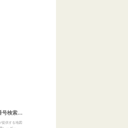
Yahoo!地図 - 航空写真・地図検索・郵便番号検索・乗換検索ならYahoo!地図 雨雲レーダー機能も搭載!
N」が提供する地図
雲レーダー…